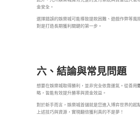
金安全。
選擇錯誤的娛樂城可能導致提款困難、遊戲作弊等風
對是打造長期獲利關鍵的第一步。
六、結論與常見問題
想要在娛樂城取得勝利，並非完全依靠運氣。從善用
略，皆能有效提升勝率與資金效益。
對於新手而言，娛樂城首儲就是您進入博弈世界的起
上述技巧與資源，實現翻倍獲利真的不是夢！