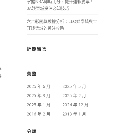
掌握NBA即時比分，提升運彩勝率！
3A娛樂城投注必知技巧
六合彩開獎數據分析：LEO娛樂城與金
旺娛樂城的投注攻略
近期留言
手
彙整
將
2025 年 6 月
2025 年 5 月
2025 年 3 月
2025 年 2 月
2025 年 1 月
2024 年 12 月
2016 年 2 月
2013 年 1 月
分類