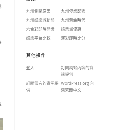
或
九州倒閉原因
九州停業影響
九州娛樂城動態
九州黃金時代
體
六合彩即時開獎
娛樂城優惠
娛樂平台比較
運彩即時比分
要
其他操作
登入
訂閱網站內容的資
訊提供
訂閱留言的資訊提
WordPress.org 台
供
灣繁體中文
規