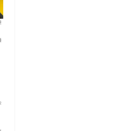
避
種
些