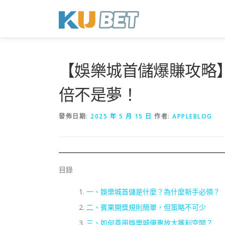
跳
至
主
要
內
容
【娛樂城首儲爆賺攻略
倍不是夢！
發佈日期:
2025 年 5 月 15 日
作者:
APPLEBLOG
目錄
一、娛樂城首儲是什麼？為什麼新手必領？
二、賓果開獎規則簡單，但策略不可少
三、如何善用娛樂城優惠放大獲利空間？