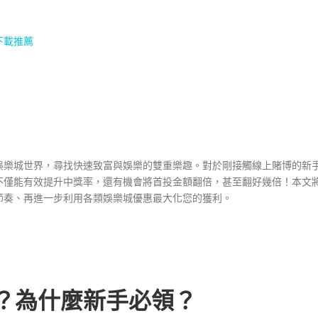
下載推薦
娛樂城世界，尋找快速致富與娛樂的雙重樂趣。對於剛接觸線上賭博的新
不僅能有效提升中獎率，還有機會將首投金額翻倍，甚至翻好幾倍！本文
節奏、再進一步利用各類娛樂城優惠最大化您的獲利。
？為什麼新手必領？