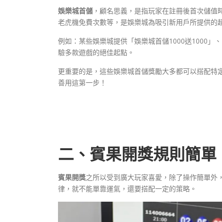
娛樂城首儲
，顧名思義，是指玩家在註冊後首次儲值
老虎機免費次數等，是娛樂城為吸引新用戶所提供的
例如：某些娛樂城提供「娛樂城首儲1000送1000
驗多款遊戲的絕佳起點。
更重要的是，這些娛樂城首儲獎勵大多都可以搭配特
善用這第一步！
二、賓果開獎規則簡單
賓果開獎
之所以受到廣大玩家喜愛，除了操作簡單外
律，就不能單靠運氣，還要搭配一定的策略。