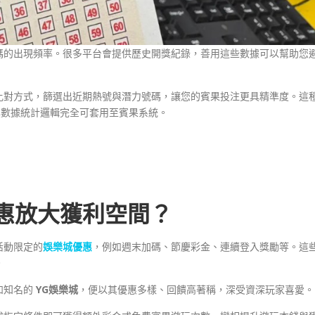
碼的出現頻率。很多平台會提供歷史開獎紀錄，善用這些數據可以幫助您
比對方式，篩選出近期熱號與潛力號碼，讓您的賓果投注更具精準度。這
其數據統計邏輯完全可套用至賓果系統。
惠放大獲利空間？
活動限定的
娛樂城優惠
，例如週末加碼、節慶彩金、連續登入獎勵等。這
。
如知名的
YG娛樂城
，便以其優惠多樣、回饋高著稱，深受資深玩家喜愛。