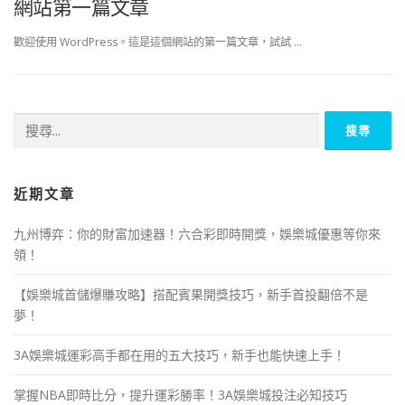
網站第一篇文章
歡迎使用 WordPress。這是這個網站的第一篇文章，試試 …
搜
尋
關
鍵
字:
近期文章
九州博弈：你的財富加速器！六合彩即時開獎，娛樂城優惠等你來
領！
【娛樂城首儲爆賺攻略】搭配賓果開獎技巧，新手首投翻倍不是
夢！
3A娛樂城運彩高手都在用的五大技巧，新手也能快速上手！
掌握NBA即時比分，提升運彩勝率！3A娛樂城投注必知技巧