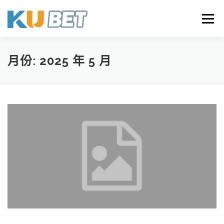
跳
至
選單
主
要
內
容
九州娛樂城動態
九州倒閉原因
娛樂平台比較
月份:
2025 年 5 月
九州黃金時代
九州停業影響
九州替代平台