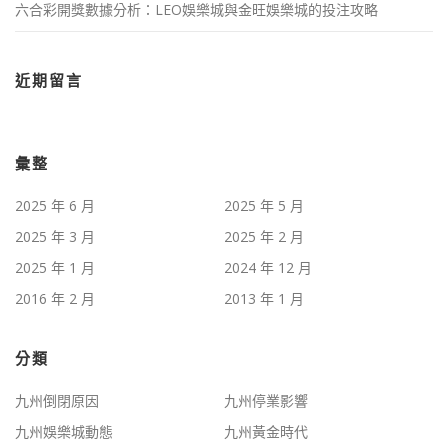
六合彩開獎數據分析：LEO娛樂城與金旺娛樂城的投注攻略
近期留言
彙整
2025 年 6 月
2025 年 5 月
2025 年 3 月
2025 年 2 月
2025 年 1 月
2024 年 12 月
2016 年 2 月
2013 年 1 月
分類
九州倒閉原因
九州停業影響
九州娛樂城動態
九州黃金時代