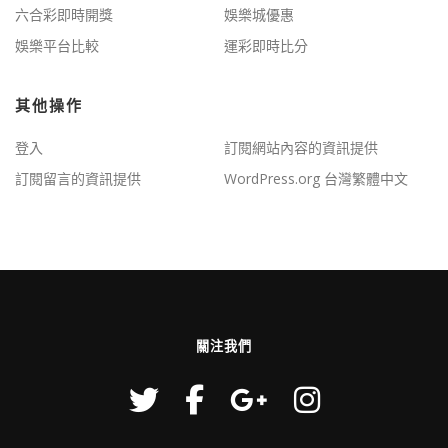
六合彩即時開獎
娛樂城優惠
娛樂平台比較
運彩即時比分
其他操作
登入
訂閱網站內容的資訊提供
訂閱留言的資訊提供
WordPress.org 台灣繁體中文
關注我們