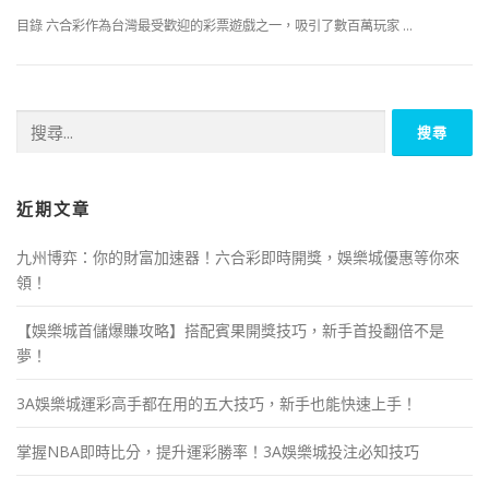
目錄 六合彩作為台灣最受歡迎的彩票遊戲之一，吸引了數百萬玩家 …
搜
尋
關
鍵
字:
近期文章
九州博弈：你的財富加速器！六合彩即時開獎，娛樂城優惠等你來
領！
【娛樂城首儲爆賺攻略】搭配賓果開獎技巧，新手首投翻倍不是
夢！
3A娛樂城運彩高手都在用的五大技巧，新手也能快速上手！
掌握NBA即時比分，提升運彩勝率！3A娛樂城投注必知技巧