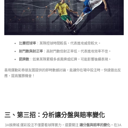
比賽控球率
：某隊控球時間較長，代表進攻威脅較大。
射門數與射正率
：高射門數但射正率低，代表進攻效率不佳。
罰牌數
：如果某隊累積多張黃牌或紅牌，可能影響後續表現。
善用運動彩券朋友圈提供的即時數據討論，能讓你在場中投注時，快速做出反
應，提高獲勝機會！
三、第三招：分析讓分盤與賠率變化
3A娛樂城
運彩投注不僅要看球隊實力，還要關注
讓分盤與賠率的變化
。在3A