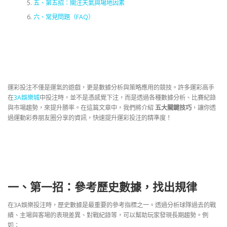
五、第五招：關注天氣與場地因素
六、常見問題（FAQ）
運彩投注不僅是運氣的遊戲，更是數據分析與策略應用的競技。許多運彩高手
在
3A娛樂城
中投注時，並不是憑感覺下注，而是透過各種數據分析、比賽紀錄
與市場趨勢，來提升勝率。在這篇文章中，我們將介紹
五大關鍵技巧
，讓你透
過運動彩券朋友圈分享的資訊，快速提升運彩投注的精準度！
一、第一招：參考歷史數據，找出規律
在3A娛樂投注時，歷史數據是最重要的參考指標之一。透過分析球隊過去的戰
績、主場與客場的表現差異、對戰紀錄等，可以幫助玩家發現長期趨勢。例
如：