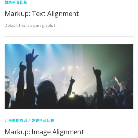
娛樂平台比較
Markup: Text Alignment
Default This is a paragraph. I …
九州倒閉原因
/
娛樂平台比較
Markup: Image Alignment