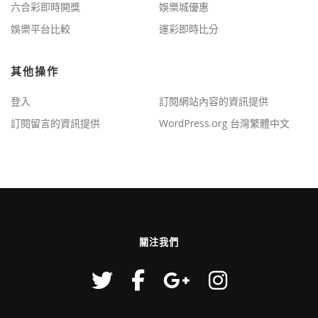
六合彩即時開獎
娛樂城優惠
娛樂平台比較
運彩即時比分
其他操作
登入
訂閱網站內容的資訊提供
訂閱留言的資訊提供
WordPress.org 台灣繁體中文
關注我們