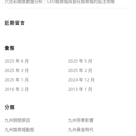
六合彩開獎數據分析：LEO娛樂城與金旺娛樂城的投注攻略
近期留言
彙整
2025 年 6 月
2025 年 5 月
2025 年 3 月
2025 年 2 月
2025 年 1 月
2024 年 12 月
2016 年 2 月
2013 年 1 月
分類
九州倒閉原因
九州停業影響
九州娛樂城動態
九州黃金時代