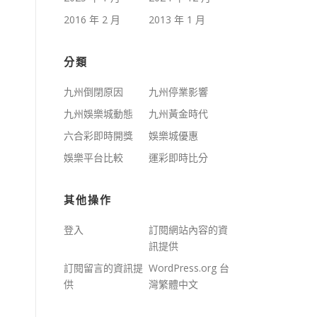
2016 年 2 月
2013 年 1 月
分類
九州倒閉原因
九州停業影響
九州娛樂城動態
九州黃金時代
六合彩即時開獎
娛樂城優惠
娛樂平台比較
運彩即時比分
其他操作
登入
訂閱網站內容的資
訊提供
訂閱留言的資訊提
WordPress.org 台
供
灣繁體中文