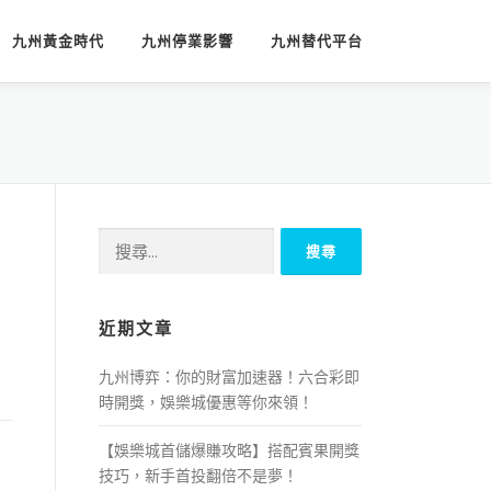
九州黃金時代
九州停業影響
九州替代平台
搜
尋
全
關
鍵
近期文章
字:
九州博弈：你的財富加速器！六合彩即
時開獎，娛樂城優惠等你來領！
【娛樂城首儲爆賺攻略】搭配賓果開獎
技巧，新手首投翻倍不是夢！