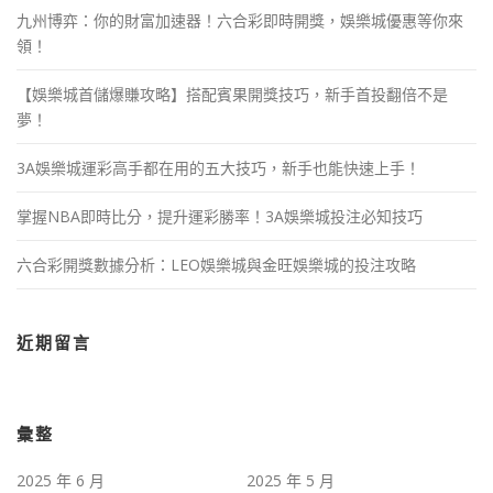
九州博弈：你的財富加速器！六合彩即時開獎，娛樂城優惠等你來
領！
【娛樂城首儲爆賺攻略】搭配賓果開獎技巧，新手首投翻倍不是
夢！
3A娛樂城運彩高手都在用的五大技巧，新手也能快速上手！
掌握NBA即時比分，提升運彩勝率！3A娛樂城投注必知技巧
六合彩開獎數據分析：LEO娛樂城與金旺娛樂城的投注攻略
近期留言
彙整
2025 年 6 月
2025 年 5 月